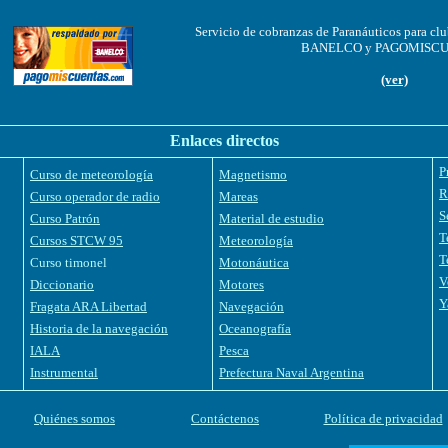
Servicio de cobranzas de Paranáuticos para clu
BANELCO y PAGOMISC
(ver)
Enlaces directos
P
Curso de meteorología
Magnetismo
R
Curso operador de radio
Mareas
S
Curso Patrón
Material de estudio
T
Cursos STCW 95
Meteorología
T
Curso timonel
Motonáutica
V
Diccionario
Motores
Y
Fragata ARA Libertad
Navegación
Historia de la navegación
Oceanografía
IALA
Pesca
Instrumental
Prefectura Naval Argentina
Quiénes somos
Contáctenos
Política de privacidad