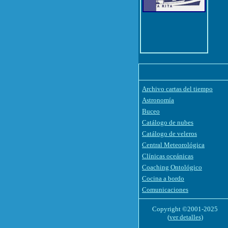
Archivo cartas del tiempo
Astronomía
Buceo
Catálogo de nubes
Catálogo de veleros
Central Meteorológica
Clínicas oceánicas
Coaching Ontológico
Cocina a bordo
Comunicaciones
Copyright ©2001-2025
(
ver detalles
)