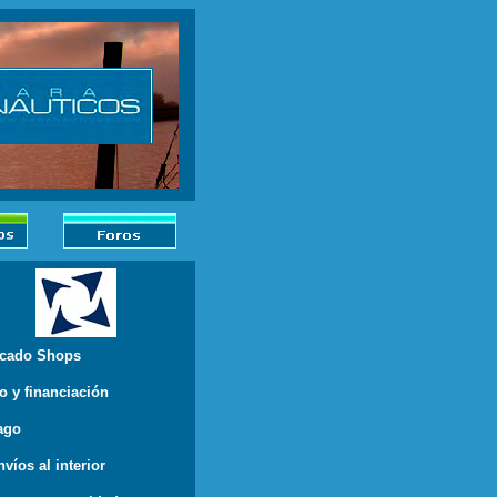
rcado Shops
o y financiación
ago
víos al interior