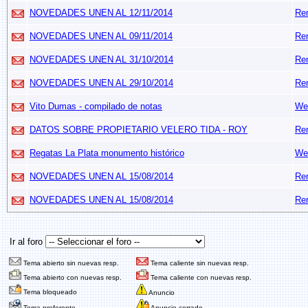
NOVEDADES UNEN AL 12/11/2014
Re
NOVEDADES UNEN AL 09/11/2014
Re
NOVEDADES UNEN AL 31/10/2014
Re
NOVEDADES UNEN AL 29/10/2014
Re
Vito Dumas - compilado de notas
We
DATOS SOBRE PROPIETARIO VELERO TIDA - ROY
Re
Regatas La Plata monumento histórico
We
NOVEDADES UNEN AL 15/08/2014
Re
NOVEDADES UNEN AL 15/08/2014
Re
Ir al foro
Tema abierto sin nuevas resp.
Tema caliente sin nuevas resp.
Tema abierto con nuevas resp.
Tema caliente con nuevas resp.
Tema bloqueado
Anuncio
Tema preferente
Anuncio cerrado