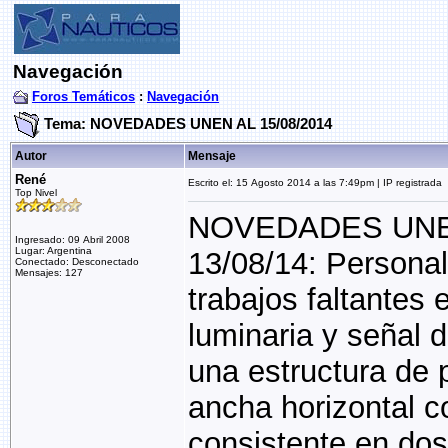
Navegación
Foros Temáticos
:
Navegación
Tema: NOVEDADES UNEN AL 15/08/2014
Autor
Mensaje
René
Escrito el: 15 Agosto 2014 a las 7:49pm | IP registrada
Top Nivel
NOVEDADES UNEN
Ingresado: 09 Abril 2008
Lugar: Argentina
13/08/14: Persona
Conectado: Desconectado
Mensajes: 127
trabajos faltantes
luminaria y señal 
una estructura de 
ancha horizontal c
consistente en dos