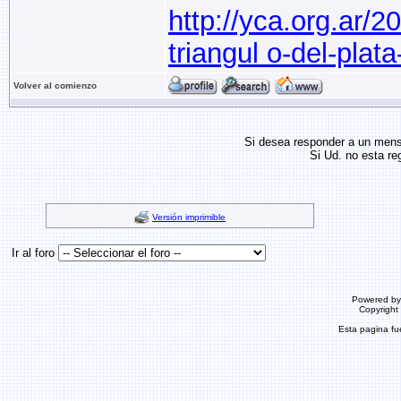
http://yca.org.ar/2
triangul o-del-plat
Volver al comienzo
Si desea responder a un men
Si Ud. no esta re
Versión imprimible
Ir al foro
Powered b
Copyrigh
Esta pagina f