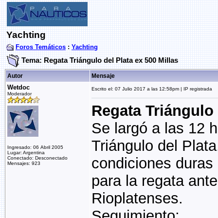
Yachting
Foros Temáticos
:
Yachting
Tema: Regata Triángulo del Plata ex 500 Millas
Autor
Mensaje
Wetdoc
Escrito el: 07 Julio 2017 a las 12:58pm | IP registrada
Moderador
Regata Triángulo 
Se largó a las 12 h
Triángulo del Plat
Ingresado: 06 Abril 2005
Lugar: Argentina
condiciones duras 
Conectado: Desconectado
Mensajes: 923
para la regata ant
Rioplatenses.
Seguimiento: