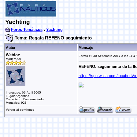
Yachting
Foros Temáticos
:
Yachting
Tema: Regata REFENO seguimiento
Autor
Mensaje
Wetdoc
Escrito el: 30 Setiembre 2017 a las 11:47
Moderador
REFENO: seguimiento de la flot
https://spotwalla.com/locationV
Ingresado: 06 Abril 2005
Lugar: Argentina
Conectado: Desconectado
Mensajes: 923
Volver al comienzo