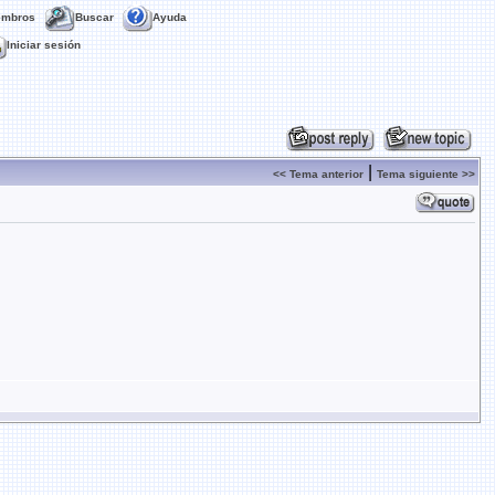
embros
Buscar
Ayuda
Iniciar sesión
|
<< Tema anterior
Tema siguiente >>