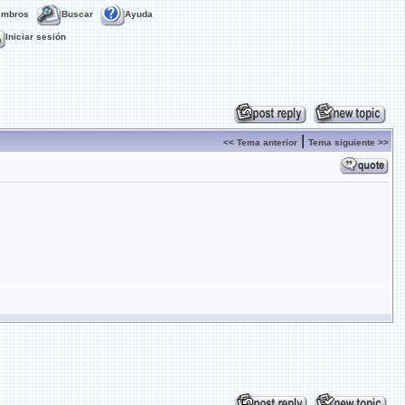
embros
Buscar
Ayuda
Iniciar sesión
|
<< Tema anterior
Tema siguiente >>