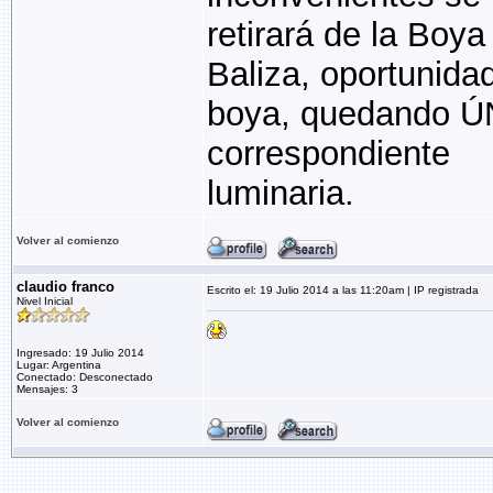
retirará de la Boya
Baliza, oportunidad
boya, quedando Ú
correspondiente
luminaria.
Volver al comienzo
claudio franco
Escrito el: 19 Julio 2014 a las 11:20am | IP registrada
Nivel Inicial
Ingresado: 19 Julio 2014
Lugar: Argentina
Conectado: Desconectado
Mensajes: 3
Volver al comienzo