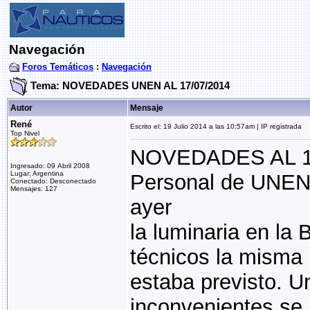
Navegación
Foros Temáticos
:
Navegación
Tema: NOVEDADES UNEN AL 17/07/2014
Autor
Mensaje
René
Escrito el: 19 Julio 2014 a las 10:57am | IP registrada
Top Nivel
NOVEDADES AL 1
Ingresado: 09 Abril 2008
Lugar: Argentina
Personal de UNEN 
Conectado: Desconectado
Mensajes: 127
ayer
la luminaria en la 
técnicos la misma 
estaba previsto. U
inconvenientes se