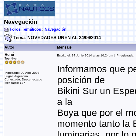
Navegación
Foros Temáticos
:
Navegación
Tema: NOVEDADES UNEN AL 24/06/2014
Autor
Mensaje
René
Escrito el: 24 Junio 2014 a las 10:24pm | IP registrada
Top Nivel
Informamos que p
Ingresado: 09 Abril 2008
Lugar: Argentina
posición de
Conectado: Desconectado
Mensajes: 127
Bikini Sur un Esp
a la
Boya que por el m
momento tanto la 
luminarias, por lo