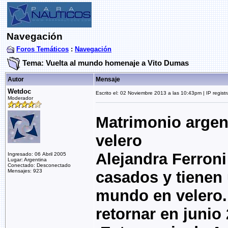
Navegación
Foros Temáticos
:
Navegación
Tema: Vuelta al mundo homenaje a Vito Dumas
Autor
Mensaje
Wetdoc
Escrito el: 02 Noviembre 2013 a las 10:43pm | IP regist
Moderador
Matrimonio argent
velero
Alejandra Ferroni
Ingresado: 06 Abril 2005
Lugar: Argentina
Conectado: Desconectado
Mensajes: 923
casados y tienen 
mundo en velero.
retornar en junio