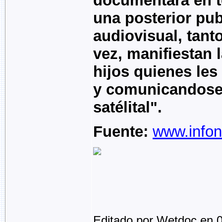
documentará en t
una posterior pub
audiovisual, tanto
vez, manifiestan 
hijos quienes les
y comunicandose 
satélital".
Fuente:
www.info
Editado por Wetdoc en 