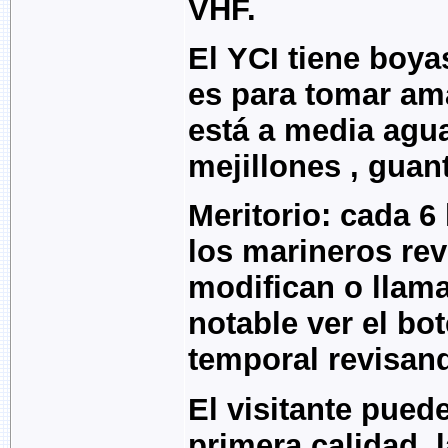
VHF.
El YCI tiene boya
es para tomar ama
está a media agua
mejillones , guan
Meritorio: cada 6
los marineros rev
modifican o llama
notable ver el bo
temporal revisan
El visitante pued
primera calidad, l