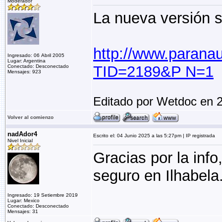
Moderador
La nueva versión s
http://www.parana
Ingresado: 06 Abril 2005
Lugar: Argentina
TID=2189&P N=1
Conectado: Desconectado
Mensajes: 923
Editado por Wetdoc en 
Volver al comienzo
nadAdor4
Escrito el: 04 Junio 2025 a las 5:27pm | IP registrada
Nivel Inicial
Gracias por la info
seguro en Ilhabela.
Ingresado: 19 Setiembre 2019
Lugar: Mexico
Conectado: Desconectado
Mensajes: 31