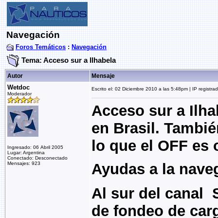
Navegación
Foros Temáticos
:
Navegación
Tema: Acceso sur a Ilhabela
Autor
Mensaje
Wetdoc
Escrito el: 02 Diciembre 2010 a las 5:48pm | IP registra
Moderador
Acceso sur a Ilha
en Brasil. Tambié
lo que el OFF es o
Ingresado: 06 Abril 2005
Lugar: Argentina
Conectado: Desconectado
Mensajes: 923
Ayudas a la nave
Al sur del canal
de fondeo de car