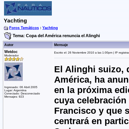
Yachting
Foros Temáticos
:
Yachting
Tema: Copa del América renuncia el Alinghi
Autor
Mensaje
Wetdoc
Escrito el: 26 Noviembre 2010 a las 1:00pm | IP registr
Moderador
El Alinghi suizo
América, ha anun
en la próxima edi
Ingresado: 06 Abril 2005
Lugar: Argentina
Conectado: Desconectado
Mensajes: 923
cuya celebración 
Francisco y que 
centrará en partic