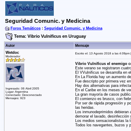
Seguridad Comunic. y Medicina
Foros Temáticos
:
Seguridad Comunic. y Medicina
Tema: Vibrio Vulnificus en Uruguay
Autor
Mensaje
Wetdoc
Escrito el: 13 Agosto 2018 a las 4:09pm |
Moderador
Vibrio Vulnificus el enemigo c
Este verano se registraron cuatr
El VVulnificus se desarrolla en 
En La Florida hay un aumento de 
Fue descripto por primera vez e
Hay dos alternativas para infect
Ingresado: 06 Abril 2005
En el Caribe en los meses de ve
Lugar: Argentina
La gran mayoría de casos publica
Conectado: Desconectado
Mensajes: 923
El comienzo es brusco, con fiebr
Por ser de rápida progresión y p
las heridas.
Los inmunodeprimidos debieran ai
demorar el lavado, desinfección 
Los medios sensacionalistas la t
Todos los navegantes, buzos y pe