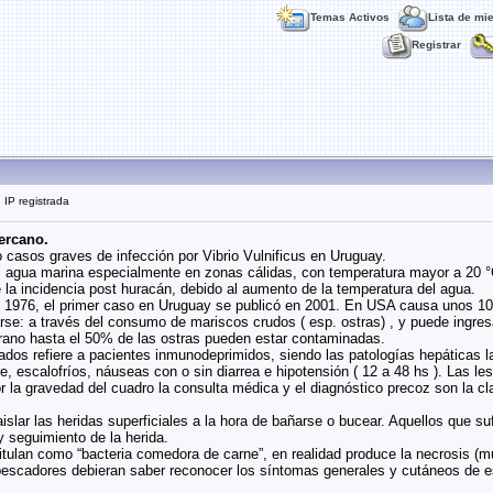
Temas Activos
Lista de mi
Registrar
 IP registrada
ercano.
o casos graves de infección por Vibrio Vulnificus en Uruguay.
el agua marina especialmente en zonas cálidas, con temperatura mayor a 20 °
la incidencia post huracán, debido al aumento de la temperatura del agua.
n 1976, el primer caso en Uruguay se publicó en 2001. En USA causa unos 10
arse: a través del consumo de mariscos crudos ( esp. ostras) , y puede ingresa
rano hasta el 50% de las ostras pueden estar contaminadas.
dos refiere a pacientes inmunodeprimidos, siendo las patologías hepáticas l
e, escalofríos, náuseas con o sin diarrea e hipotensión ( 12 a 48 hs ). Las l
or la gravedad del cuadro la consulta médica y el diagnóstico precoz son la
slar las heridas superficiales a la hora de bañarse o bucear. Aquellos que su
y seguimiento de la herida.
itulan como “bacteria comedora de carne”, en realidad produce la necrosis (m
scadores debieran saber reconocer los síntomas generales y cutáneos de este