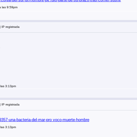
a las 9:59pm
 IP registrada
 las 3:13pm
 IP registrada
9357-una-bacteria-del-mar-pro voco-muerte-hombre
 las 3:13pm