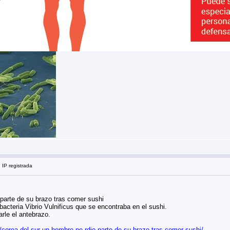
 IP registrada
parte de su brazo tras comer sushi
bacteria Vibrio Vulnificus que se encontraba en el sushi.
rle el antebrazo.
m/corea-del-sur-un-hombre-pe rdio-parte-de-su-brazo-tras-comer-sushi/