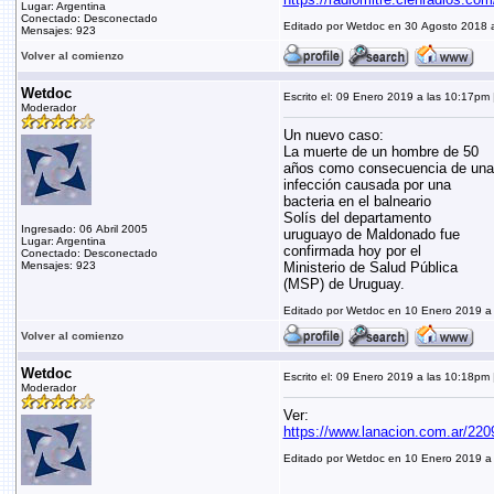
Lugar: Argentina
Conectado: Desconectado
Editado por Wetdoc en 30 Agosto 2018 
Mensajes: 923
Volver al comienzo
Wetdoc
Escrito el: 09 Enero 2019 a las 10:17pm |
Moderador
Un nuevo caso:
La muerte de un hombre de 50
años como consecuencia de una
infección causada por una
bacteria en el balneario
Solís del departamento
Ingresado: 06 Abril 2005
uruguayo de Maldonado fue
Lugar: Argentina
confirmada hoy por el
Conectado: Desconectado
Mensajes: 923
Ministerio de Salud Pública
(MSP) de Uruguay.
Editado por Wetdoc en 10 Enero 2019 a
Volver al comienzo
Wetdoc
Escrito el: 09 Enero 2019 a las 10:18pm |
Moderador
Ver:
https://www.lanacion.com.ar/220
Editado por Wetdoc en 10 Enero 2019 a