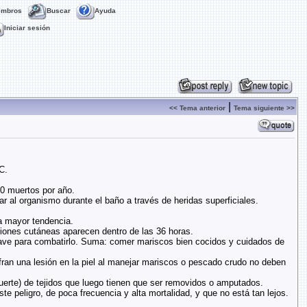
embros
Buscar
Ayuda
Iniciar sesión
|
<< Tema anterior
Tema siguiente >>
C.
0 muertos por año.
r al organismo durante el baño a través de heridas superficiales.
a mayor tendencia.
esiones cutáneas aparecen dentro de las 36 horas.
 clave para combatirlo. Suma: comer mariscos bien cocidos y cuidados de
fran una lesión en la piel al manejar mariscos o pescado crudo no deben
uerte) de tejidos que luego tienen que ser removidos o amputados.
 peligro, de poca frecuencia y alta mortalidad, y que no está tan lejos.