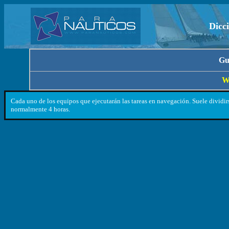
Dicc
Gu
W
Cada uno de los equipos que ejecutarán las tareas en navegación. Suele dividirs
normalmente 4 horas.