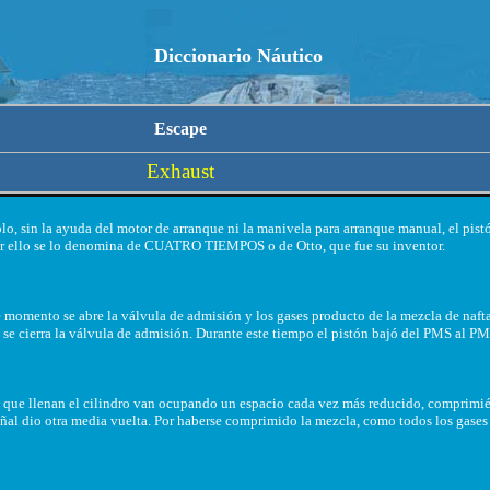
Diccionario Náutico
E
scape
E
xhaust
o, sin la ayuda del motor de arranque ni la manivela para arranque manual, el pistó
. Por ello se lo denomina de CUATRO TIEMPOS o de Otto, que fue su inventor.
 momento se abre la válvula de admisión y los gases producto de la mezcla de nafta 
) se cierra la válvula de admisión. Durante este tiempo el pistón bajó del PMS al PM
es que llenan el cilindro van ocupando un espacio cada vez más reducido, comprimi
al dio otra media vuelta. Por haberse comprimido la mezcla, como todos los gases , 