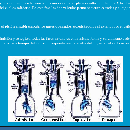
r temperatura en la cámara de compresión o explosión salta en la bujía (B) la chis
del cual es solidario. En esta fase las dos válvulas permanecieron cerradas y el cigü
, y el pistón al subir empuja los gases quemados, expulsándolos al exterior por el ca
misión y se repiten todas las fases anteriores en la misma forma y en el mismo orde
omo a cada tiempo del motor corresponde media vuelta del cigüeñal, el ciclo se rea