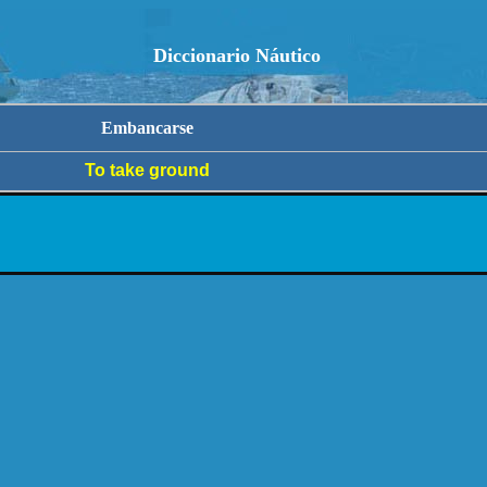
Diccionario Náutico
Embancarse
To take ground